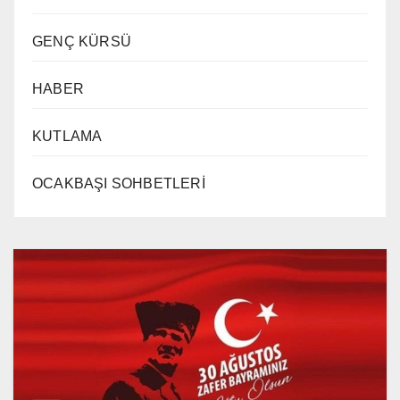
GENÇ KÜRSÜ
HABER
KUTLAMA
OCAKBAŞI SOHBETLERİ