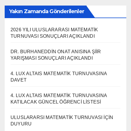
Yakın Zamanda Gönderilenler
2026 YILI ULUSLARARASI MATEMATİK
TURNUVASI SONUÇLARI AÇIKLANDI
DR. BURHANEDDİN ONAT ANISINA ŞİİR
YARIŞMASI SONUÇLARI AÇIKLANDI
4. LUX ALTAIS MATEMATİK TURNUVASINA
DAVET
4. LUX ALTAIS MATEMATİK TURNUVASINA
KATILACAK GÜNCEL ÖĞRENCİ LİSTESİ
ULUSLARARSI MATEMATİK TURNUVASI İÇİN
DUYURU