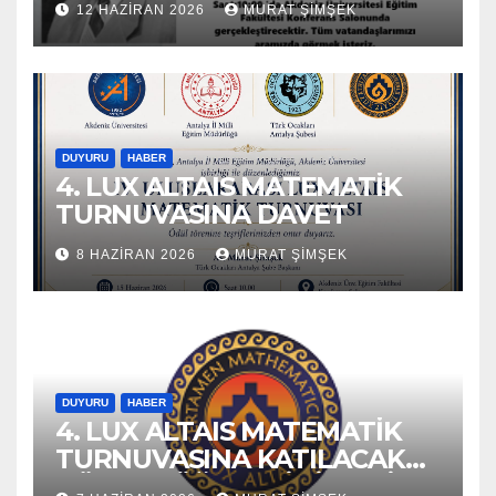
12 HAZIRAN 2026
MURAT ŞIMŞEK
DUYURU
HABER
4. LUX ALTAIS MATEMATİK
TURNUVASINA DAVET
8 HAZIRAN 2026
MURAT ŞIMŞEK
DUYURU
HABER
4. LUX ALTAIS MATEMATİK
TURNUVASINA KATILACAK
GÜNCEL ÖĞRENCİ LİSTESİ